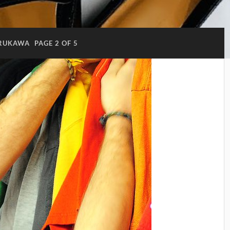
RUKAWA
PAGE 2 OF 5