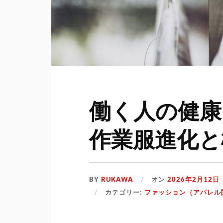
働く人の健康
作業服進化と
BY
RUKAWA
オン
2026年2月12日
カテゴリー:
ファッション（アパレル