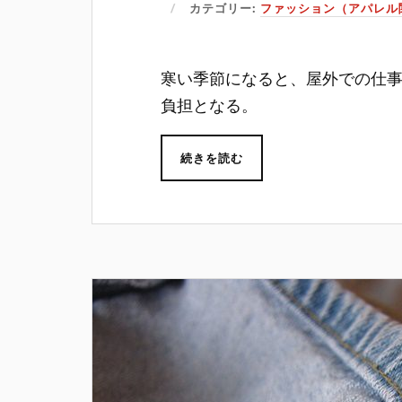
カテゴリー:
ファッション（アパレル
寒い季節になると、屋外での仕
負担となる。
続きを読む