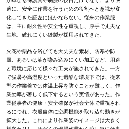
が単なる保護具や制服の役目だけでなく、より快
適に、安全に作業を行うための役割へと意識が変
化してきた証左にほかならない。従来の作業服
は、主に耐久性や安全性を重視し、厚手で丈夫な
生地、破れにくい縫製が採用されてきた。
火花や薬品を浴びても大丈夫な素材、防寒や防
風、あるいは油が染み込みにくい加工など、用途
と環境に応じて様々な工夫が施されてきた。一方
で猛暑や高湿度といった過酷な環境下では、従来
型の作業着では体温上昇を防ぐことが難しく、作
業効率が著しく低下するという実情があった。作
業従事者の健康・安全確保が社会全体で重視され
るにつれ、衣服自体に空調機能を取り込む動きが
拡大した。これにより作業姿のイメージは大きく
様変わりし、汗だくの現場作業から涼し気に仕事