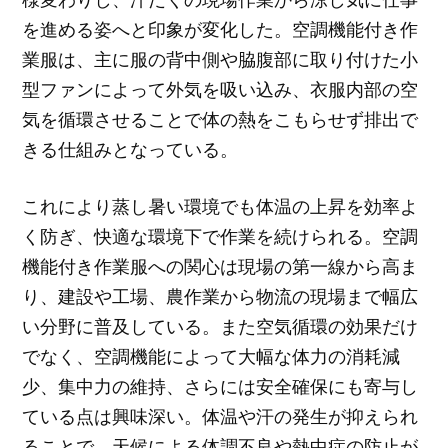
を進める姿へと印象が変化した。空調機能付き作
業服は、主に服の背中側や脇腹部に取り付けた小
型ファンによって外気を吸い込み、衣服内部の空
気を循環させることで体の熱をこもらせず排出で
きる仕組みとなっている。
これにより蒸し暑い環境でも体温の上昇を効率よ
く防ぎ、快適な環境下で作業を続けられる。空調
機能付き作業服への関心は現場の第一線から高ま
り、建設や工場、農作業から物流の現場まで幅広
い分野に普及している。また空気循環の効果だけ
でなく、空調機能によって大幅な体力の消耗減
少、集中力の維持、さらには安全確保にも寄与し
ている点は興味深い。体温や汗の発生が抑えられ
ることで、天候による体調不良や熱中症の防止が