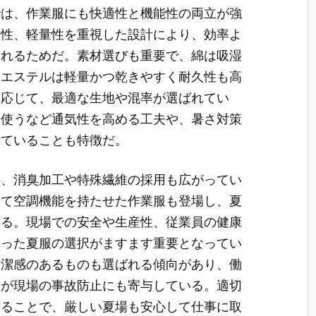
では、作業服にも快適性と機能性の両立が強
乾性、軽量性を重視した設計により、効率よ
られるためだ。素材選びも重要で、綿は吸湿
リエステルは軽量かつ乾きやすく耐久性も高
に応じて、最適な生地や混率が選ばれてい
を使うなど通気性を高める工夫や、暑さ対策
れていることも特徴だ。
み、消臭加工や特殊繊維の採用も広がってい
して空調機能を持たせた作業服も登場し、夏
いる。現場での安全や生産性、従業員の健康
合った夏服の選択がますます重要となってい
清潔感のあるものも選ばれる傾向があり、働
夫が現場の事故防止にも寄与している。適切
することで、厳しい夏場も安心して仕事に取