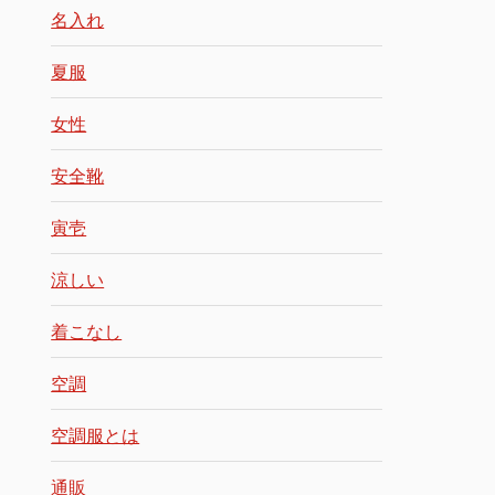
名入れ
夏服
女性
安全靴
寅壱
涼しい
着こなし
空調
空調服とは
通販