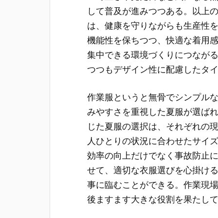
して普及が進みつつある。以上
は、健康を守りながらも生産性
機能性を保ちつつ、快適な着用
集中できる環境づくりにつなが
つつもデザイン性に配慮したタ
作業服というと無骨でシンプル
みやすさを重視した夏服が選ば
じた夏服の選択は、それぞれの
人ひとりの状況に合わせたサイ
効率の向上だけでなく事故防止
せて、適切な衣服選びを心掛け
事に臨むことができる。作業現
後ますます大きな役割を果たし