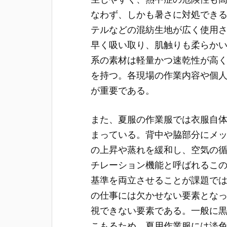
なわず、しかも暑さに対処でき
テルなどの混紡生地が広く使用
早く吸い取り、肌触りも柔らか
系の素材は軽量かつ速乾性が高
を持つ。各現場の作業内容や個
が重要である。
また、夏服の作業服では衣服自
まっている。背中や脇部分にメ
の上昇や蒸れを緩和し、空気の
チレーション機能と呼ばれるこ
基準を両立させることが課題で
の仕事には欠かせない要素とな
視できない要素である。一般に
こもるため、夏用作業服には淡