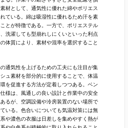
る素材として、通気性に優れた綿やポリエス
されている。綿は吸湿性に優れるため汗を素
いことが特徴である。一方で、ポリエステル
く、洗濯しても型崩れしにくいといった利点
人の体質により、素材や混率を選択すること
体の通気性を上げるための工夫にも注目が集
ッシュ素材を部分的に使用することで、体温
循環を促進する方法が定着しつつある。ベン
の仕様は、風通しの良い設計と作業中の安全
はあるが、空調設備や冷房装置のない場所で
っている。色合いについても気温対策には無
黒系や濃色の衣服は日差しを集めやすく熱が
色系や白色系が積極的に取り入れられること