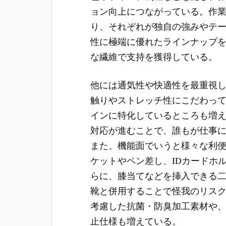
ョン向上につながっている。作
り、それぞれが独自の強みやテ
性に極端に優れたラインナップ
な繊維で支持を獲得している。
他には通気性や快適性を最重視
触りやストレッチ性にこだわっ
インに特化しているところも増
対応が進むことで、誰もが仕事
また、機能面でいうと様々な利
ケットやペン差し、IDカードホ
らに、膝当てなどを挿入できる
靴と併用することで怪我のリス
考慮した抗菌・防臭加工素材や
止仕様も増えている。