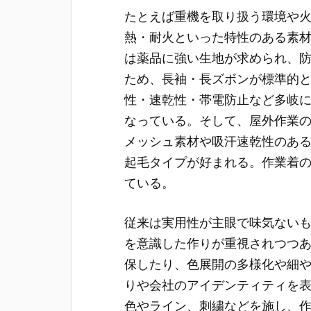
たとえば重機を取り扱う環境や
熱・耐火といった特性のある素
は薬品に強い生地が求められ、
ため、長袖・長ズボンが標準的
性・速乾性・帯電防止など多岐
なっている。そして、屋外作業
メッシュ素材や吸汗速乾性のあ
起毛タイプが好まれる。作業着
ている。
従来は実用性が主眼で味気ない
を意識した作りが重視されつつ
保したり、色展開の多様化や細
りや会社のアイデンティティを
色やライン、刺繍などを施し、