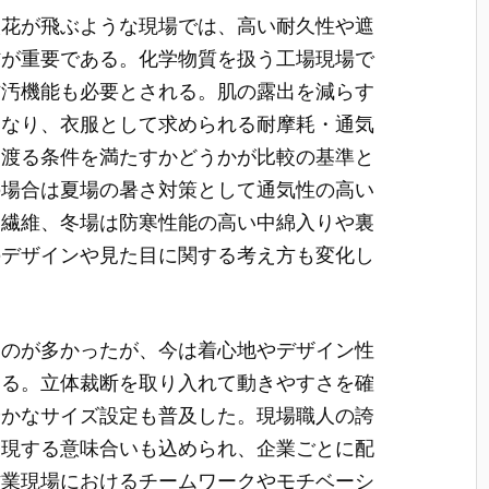
火花が飛ぶような現場では、高い耐久性や遮
材が重要である。化学物質を扱う工場現場で
防汚機能も必要とされる。肌の露出を減らす
となり、衣服として求められる耐摩耗・通気
に渡る条件を満たすかどうかが比較の基準と
の場合は夏場の暑さ対策として通気性の高い
る繊維、冬場は防寒性能の高い中綿入りや裏
のデザインや見た目に関する考え方も変化し
ものが多かったが、今は着心地やデザイン性
ある。立体裁断を取り入れて動きやすさを確
やかなサイズ設定も普及した。現場職人の誇
表現する意味合いも込められ、企業ごとに配
作業現場におけるチームワークやモチベーシ