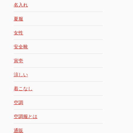
名入れ
夏服
女性
安全靴
寅壱
涼しい
着こなし
空調
空調服とは
通販